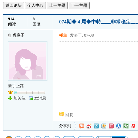
返回论坛
个人中心
上一主题
下一主题
914
8
074期◆ 4 尾◆中特▂▂非常稳定
阅读
回复
肖麻子
楼主
发表于: 07-08
新手上路
加关注
发消息
回复
分享到