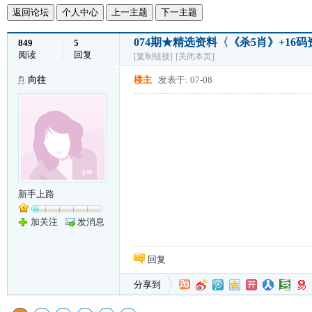
返回论坛
个人中心
上一主题
下一主题
074期★精选资料〈《杀5肖》+1
849
5
阅读
回复
[复制链接]
[关闭本页]
向往
楼主
发表于: 07-08
新手上路
加关注
发消息
回复
分享到