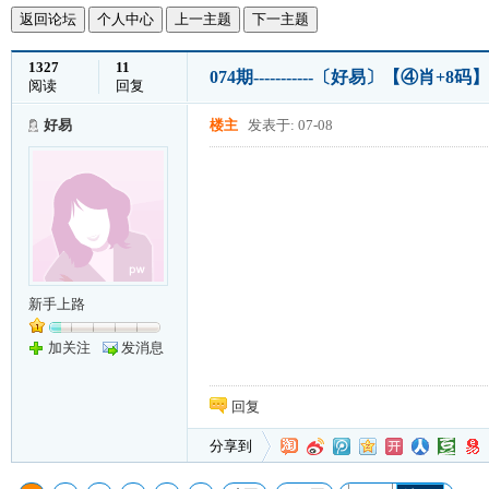
返回论坛
个人中心
上一主题
下一主题
1327
11
074期-----------〔好易〕【④肖+8码】
阅读
回复
好易
楼主
发表于: 07-08
新手上路
加关注
发消息
回复
分享到