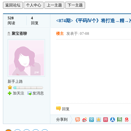
返回论坛
个人中心
上一主题
下一主题
528
4
<074期>《平码Ⅳ个》将打造→精
阅读
回复
聚宝斋聊
楼主
发表于: 07-08
新手上路
加关注
发消息
回复
分享到