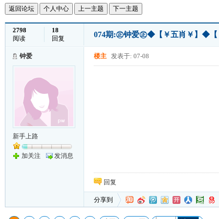
返回论坛
个人中心
上一主题
下一主题
2798
18
074期:㊣钟爱㊣◆【￥五肖￥】◆
阅读
回复
钟爱
楼主
发表于: 07-08
新手上路
加关注
发消息
回复
分享到