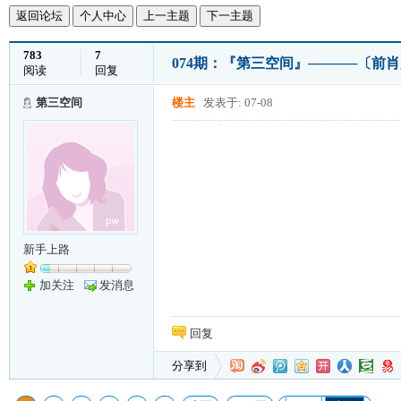
返回论坛
个人中心
上一主题
下一主题
783
7
074期：『第三空间』─────〔前肖
阅读
回复
第三空间
楼主
发表于: 07-08
新手上路
加关注
发消息
回复
分享到